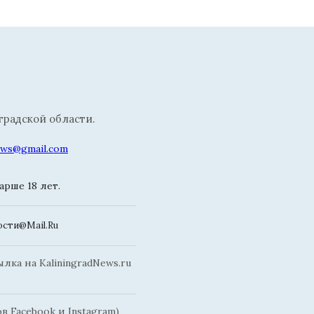
радской области.
news@gmail.com
рше 18 лет.
сти@Mail.Ru
ка на KaliningradNews.ru
 Facebook и Instagram)