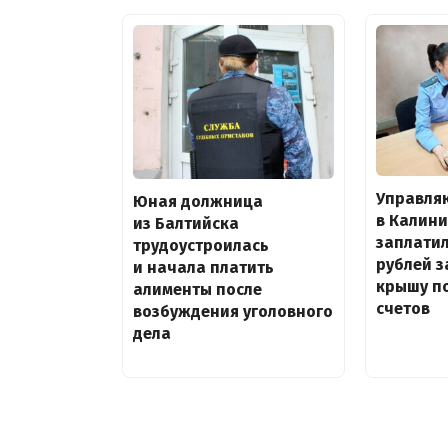
Управля
Юная должница
в Калин
из Балтийска
заплатил
трудоустроилась
рублей 
и начала платить
крышу по
алименты после
счетов
возбуждения уголовного
дела