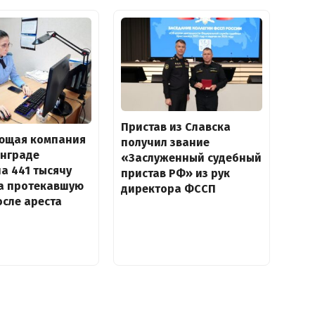
Пристав из Славска
ющая компания
получил звание
инграде
«Заслуженный судебный
а 441 тысячу
пристав РФ» из рук
за протекавшую
директора ФССП
сле ареста