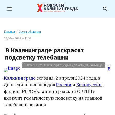
menu
search
Главная
/
Среда обитания
02/04/2024 — 13:10
В Калининграде раскрасят
подсветку телебашни
Фото: https://www.klgd.ru/upload/iblock/f6b/uco7u2g20tf5c9e3c
В
Калининграде
сегодня, 2 апреля 2024 года, в
День единения народов
России
и
Белоруссии
,
филиал РТРС «Калининградский ОРТПЦ»
включит тематическую подсветку на главной
телебашне региона.