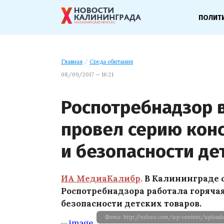
ПОЛИТ
Главная
/
Среда обитания
08/09/2017 — 16:21
Роспотребнадзор 
провел серию конс
и безопасности де
ИА МедиаКалибр
.
В Калининграде с 
Роспотребнадзора работала горячая
безопасности детских товаров.
Фото: http://nslovo.com/wp-content/upload