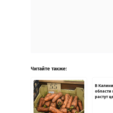
Читайте также:
В Калин
области
растут ц