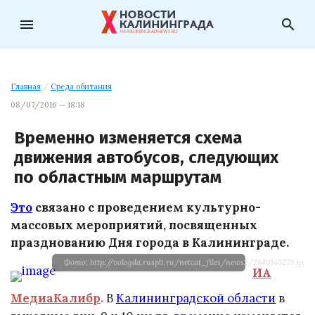
menu
search
Главная
/
Среда обитания
08/07/2016 — 18:18
Временно изменяется схема
движения автобусов, следующих
по областным маршрутам
Это
связано с проведением культурно-
массовых мероприятий, посвященных
празднованию Дня города в Калининграде.
Фото: http://vologda.rusplt.ru/netcat_files/news2/2640145279.jpg
ИА
МедиаКалибр
.
В
Калининградской области
в