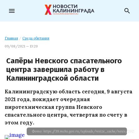
menu
search
Главная
/
Среда обитания
09/08/2021 — 13:20
Сапёры Невского спасательного
центра завершила работу в
Калининградской области
Калининградскую область сегодня, 9 августа
2021 года, покидает очередная
пиротехническая группа Невского
спасательного центра, четвертая по счету в
этом году.
Фото: https://39.mchs.gov.ru/uploads/resize_cache/news/2021-0