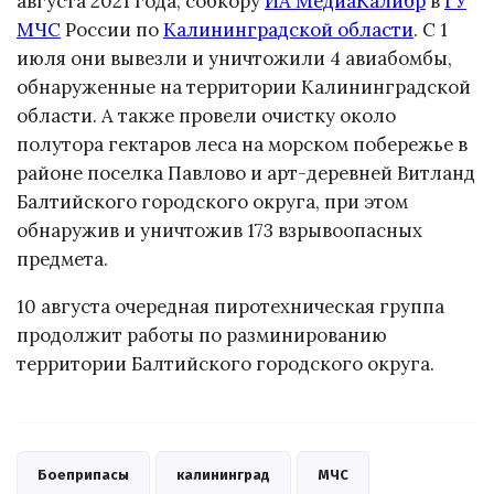
августа 2021 года, собкору
ИА МедиаКалибр
в
ГУ
МЧС
России по
Калининградской области
. С 1
июля они вывезли и уничтожили 4 авиабомбы,
обнаруженные на территории Калининградской
области. А также провели очистку около
полутора гектаров леса на морском побережье в
районе поселка Павлово и арт-деревней Витланд
Балтийского городского округа, при этом
обнаружив и уничтожив 173 взрывоопасных
предмета.
10 августа очередная пиротехническая группа
продолжит работы по разминированию
территории Балтийского городского округа.
Боеприпасы
калининград
МЧС