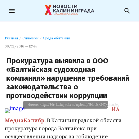
menu
search
Главная
/
Силовики
/
Среда обитания
09/12/2016 — 12:44
Прокуратура выявила в ООО
«Балтийская судоходная
компания» нарушение требований
законодательства о
противодействии коррупции
Фото: http://bitrix.infpol.ru/upload/iblock/347/yica.jpg
ИА
МедиаКалибр.
В Калининградской области
прокуратура города Балтийска при
осуществлении надзора за соблюдение