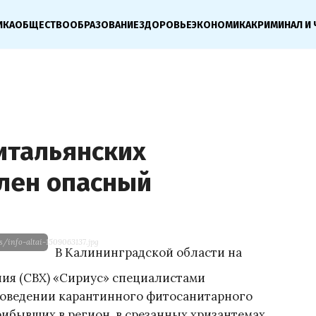
ИКА
ОБЩЕСТВО
ОБРАЗОВАНИЕ
ЗДОРОВЬЕ
ЭКОНОМИКА
КРИМИНАЛ И 
итальянских
лен опасный
s/info-altai-1509063137.jpg
В Калининградской области на
ния (СВХ) «Сириус» специалистами
роведении карантинного фитосанитарного
рибывших в регион, в срезанных хризантемах