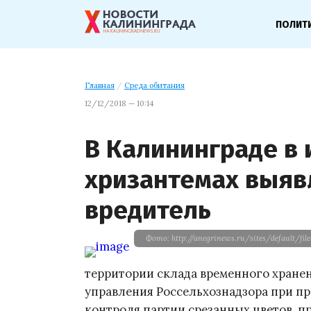
ПОЛИТ
Главная
/
Среда обитания
12/12/2018 — 10:14
В Калининграде в 
хризантемах выяв
вредитель
Фото: http://anegrinews.ru/sites/default/file
территории склада временного хране
управления Россельхознадзора при п
контроля партии срезанных цветов, п