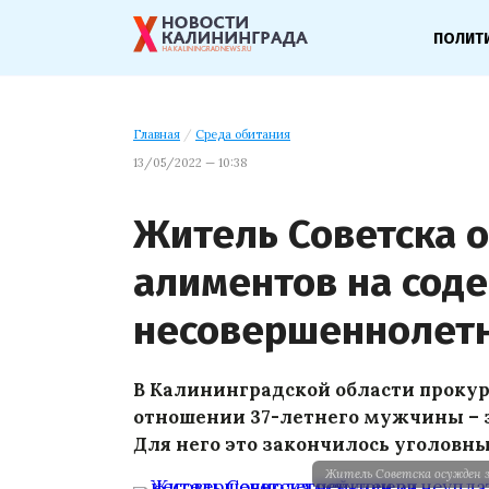
ПОЛИТ
Главная
/
Среда обитания
13/05/2022 — 10:38
Житель Советска о
алиментов на сод
несовершеннолет
В Калининградской области прокур
отношении 37-летнего мужчины – 
Для него это закончилось уголовн
Житель Советска осужден 