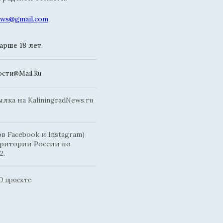
news@gmail.com
рше 18 лет.
сти@Mail.Ru
ка на KaliningradNews.ru
 Facebook и Instagram)
рритории России по
2.
О проекте