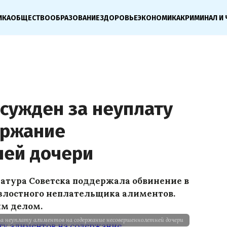
ИКА
ОБЩЕСТВО
ОБРАЗОВАНИЕ
ЗДОРОВЬЕ
ЭКОНОМИКА
КРИМИНАЛ И 
сужден за неуплату
ержание
ней дочери
атура Советска поддержала обвинение в
злостного неплательщика алиментов.
ым делом.
за неуплату алиментов на содержание несовершеннолетней дочери