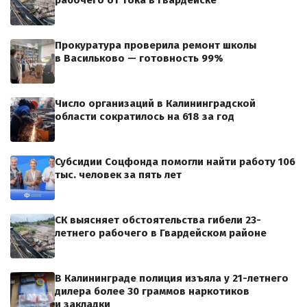
рабочего от тока в Гвардейске
Прокуратура проверила ремонт школы
в Васильково — готовность 99%
Число организаций в Калининградской
области сократилось на 618 за год
Субсидии Соцфонда помогли найти работу 106
тыс. человек за пять лет
СК выясняет обстоятельства гибели 23-
летнего рабочего в Гвардейском районе
В Калининграде полиция изъяла у 21-летнего
дилера более 30 граммов наркотиков
и закладки