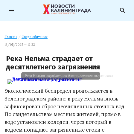
menu
search
Главная
/
Среда обитания
13/05/2025 — 12:32
Река Нельма страдает от
десятилетнего загрязнения
Река Нельма страдает от десятилетнего загрязнения
Экологический беспредел продолжается в
Зеленоградском районе: в реку Нельма вновь
зафиксирован сброс неочищенных сточных вод.
По свидетельствам местных жителей, прямо в
воде установлен колодец, через который в
водоем попадают загрязненные стоки с