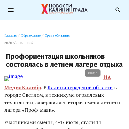
menu
search
Главная
/
Образование
/
Среда обитания
20/07/2016 — 11:15
Профориентация школьников
состоялась в летнем лагере отдыха
image
ИА
МедиаКалибр
.
В
Калининградской области
в
городе Светлом, в техникуме отраслевых
технологий, завершилась вторая смена летнего
лагеря «Проф-маяк».
Участниками смены, 4-17 июля, стали 14