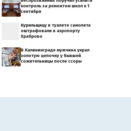
Беспрозванных поручил усилить
контроль за ремонтом школ к 1
сентября
Курильщицу в туалете самолета
оштрафовали в аэропорту
Храброво
В Калининграде мужчина украл
золотую цепочку у бывшей
сожительницы после ссоры