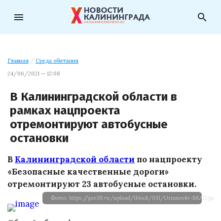
menu
search
Главная
/
Среда обитания
24/06/2021 — 12:08
В Калининградской области в
рамках нацпроекта
отремонтируют автобусные
остановки
В
Калининградской области
по нацпроекту
«Безопасные качественные дороги»
отремонтируют 23 автобусные остановки.
Фото: https://gov39.ru/upload/iblock/051/Ostanovki-BKAD.jpg