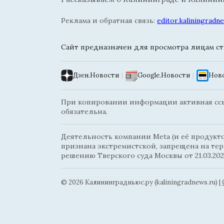
Реклама и обратная связь:
editor.kaliningrad
Сайт предназначен для просмотра лицам ста
Дзен.Новости
|
Google.Новости
|
Ново
При копировании информации активная ссыл
обязательна.
Деятельность компании Meta (и её продуктов
признана экстремистской, запрещена на те
решению Тверского суда Москвы от 21.03.202
© 2026 Калининградньюc.ру (kaliningradnews.ru)
|