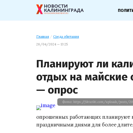
ПОЛИТ
Главная
/
Среда обитания
26/04/2024 — 13:25
Планируют ли кал
отдых на майские 
— опрос
Фото: https://fikiwiki.com/uploads/posts/20
опрошенных работающих планируют в
праздничными днями для более длите