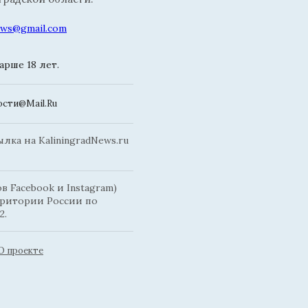
news@gmail.com
рше 18 лет.
сти@Mail.Ru
ка на KaliningradNews.ru
 Facebook и Instagram)
рритории России по
2.
О проекте