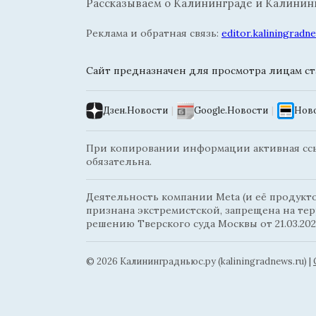
Рассказываем о Калининграде и Калининг
Реклама и обратная связь:
editor.kaliningrad
Сайт предназначен для просмотра лицам ста
Дзен.Новости
|
Google.Новости
|
Ново
При копировании информации активная ссыл
обязательна.
Деятельность компании Meta (и её продуктов
признана экстремистской, запрещена на те
решению Тверского суда Москвы от 21.03.202
© 2026 Калининградньюc.ру (kaliningradnews.ru)
|