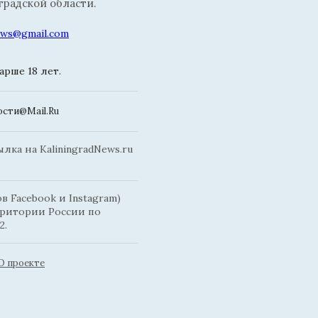
радской области.
news@gmail.com
рше 18 лет.
сти@Mail.Ru
ка на KaliningradNews.ru
 Facebook и Instagram)
рритории России по
2.
О проекте