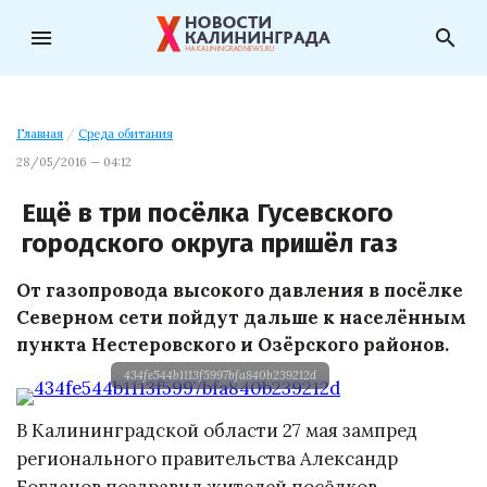
menu
search
Главная
/
Среда обитания
28/05/2016 — 04:12
Ещё в три посёлка Гусевского
городского округа пришёл газ
От газопровода высокого давления в посёлке
Северном сети пойдут дальше к населённым
пункта Нестеровского и Озёрского районов.
434fe544b1113f5997bfa840b239212d
В Калининградской области 27 мая зампред
регионального правительства Александр
Богданов поздравил жителей посёлков