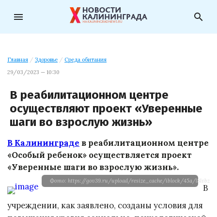
menu
search
Главная
/
Здоровье
/
Среда обитания
29/03/2023 — 10:30
В реабилитационном центре
осуществляют проект «Уверенные
шаги во взрослую жизнь»
В Калининграде
в реабилитационном центре
«Особый ребенок» осуществляется проект
«Уверенные шаги во взрослую жизнь».
Фото: https://gov39.ru/upload/resize_cache/iblock/45a/l8lvbz
В
учреждении, как заявлено, созданы условия для