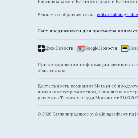
Рассказываем о Калининграде и Калининг
Реклама и обратная связь:
editor.kaliningrad
Сайт предназначен для просмотра лицам ста
Дзен.Новости
|
Google.Новости
|
Ново
При копировании информации активная ссыл
обязательна.
Деятельность компании Meta (и её продуктов
признана экстремистской, запрещена на те
решению Тверского суда Москвы от 21.03.202
© 2026 Калининградньюc.ру (kaliningradnews.ru)
|