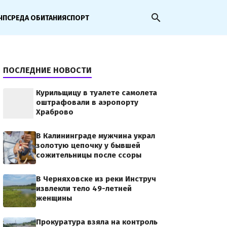
search
ЧП
СРЕДА ОБИТАНИЯ
СПОРТ
ПОСЛЕДНИЕ НОВОСТИ
Курильщицу в туалете самолета
оштрафовали в аэропорту
Храброво
В Калининграде мужчина украл
золотую цепочку у бывшей
сожительницы после ссоры
В Черняховске из реки Инструч
извлекли тело 49-летней
женщины
Прокуратура взяла на контроль