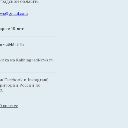
радской области.
news@gmail.com
рше 18 лет.
сти@Mail.Ru
ка на KaliningradNews.ru
 Facebook и Instagram)
рритории России по
2.
О проекте