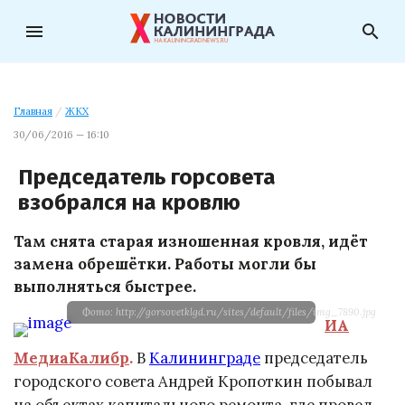
menu
search
Главная
/
ЖКХ
30/06/2016 — 16:10
Председатель горсовета
взобрался на кровлю
Там снята старая изношенная кровля, идёт
замена обрешётки. Работы могли бы
выполняться быстрее.
Фото: http://gorsovetklgd.ru/sites/default/files/img_7890.jpg
ИА
МедиаКалибр
.
В
Калининграде
председатель
городского совета Андрей Кропоткин побывал
на объектах капитального ремонта, где провел