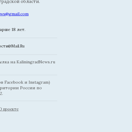
радской области.
news@gmail.com
рше 18 лет.
сти@Mail.Ru
ка на KaliningradNews.ru
 Facebook и Instagram)
рритории России по
2.
О проекте