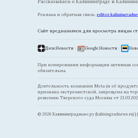
Рассказываем о Калининграде и Калининг
Реклама и обратная связь:
editor.kaliningrad
Сайт предназначен для просмотра лицам ста
Дзен.Новости
|
Google.Новости
|
Ново
При копировании информации активная ссыл
обязательна.
Деятельность компании Meta (и её продуктов
признана экстремистской, запрещена на те
решению Тверского суда Москвы от 21.03.202
© 2026 Калининградньюc.ру (kaliningradnews.ru)
|