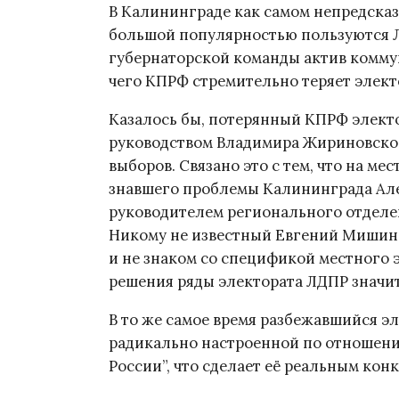
В Калининграде как самом непредска
большой популярностью пользуются Л
губернаторской команды актив коммун
чего КПРФ стремительно теряет элект
Казалось бы, потерянный КПРФ элект
руководством Владимира Жириновског
выборов. Связано это с тем, что на м
знавшего проблемы Калининграда Ал
руководителем регионального отделе
Никому не известный Евгений Мишин 
и не знаком со спецификой местного 
решения ряды электората ЛДПР значи
В то же самое время разбежавшийся э
радикально настроенной по отношени
России”, что сделает её реальным кон