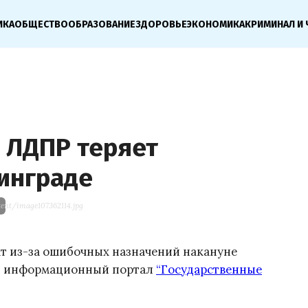
ИКА
ОБЩЕСТВО
ОБРАЗОВАНИЕ
ЗДОРОВЬЕ
ЭКОНОМИКА
КРИМИНАЛ И 
 ЛДПР теряет
нинграде
tent/image107362114.jpg
ат из-за ошибочных назначений накануне
ет информационный портал
“Государственные