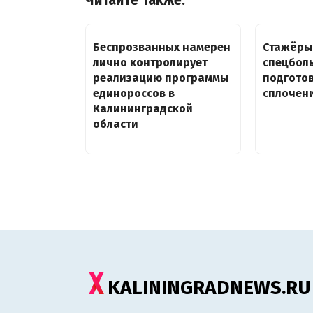
Читайте также:
Беспрозванных намерен
Стажёры
лично контролирует
спецбол
реализацию программы
подготов
единороссов в
сплочен
Калининградской
области
KALININGRADNEWS.RU