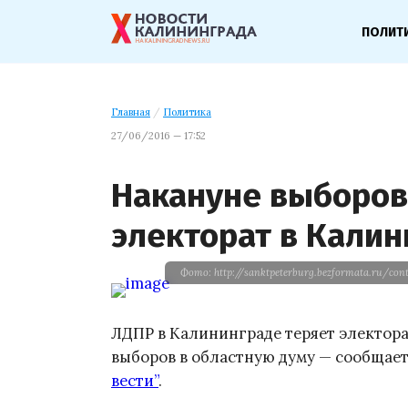
ПОЛИТ
Главная
/
Политика
27/06/2016 — 17:52
Накануне выборов
электорат в Кали
Фото: http://sanktpeterburg.bezformata.ru/con
ЛДПР в Калининграде теряет электор
выборов в областную думу — сообща
вести”
.