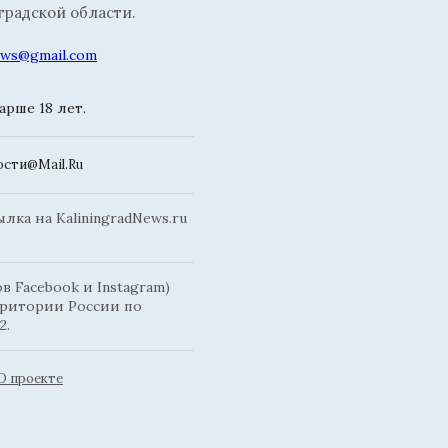
радской области.
news@gmail.com
рше 18 лет.
сти@Mail.Ru
ка на KaliningradNews.ru
 Facebook и Instagram)
рритории России по
2.
О проекте