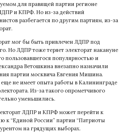
зуемом для правящей партии регионе
ДПР и КПРФ. Но из-за действий
истов разбегается по другим партиям, из-за
орат.
орат мог бы быть привлечен ЛДПР под
о. Но ЛДПР тоже теряет электорат накануне
есто пользовавшегося популярностью и
ександра Ветошкина внезапно назначили
ния партии москвича Евгения Мишина.
еще не имеет опыта работы в Калининграде
электората. Из-за такого опрометчивого
тельно уменьшились.
лекторат ЛДПР и КПРФ может перейти к
ю к “Единой России” партии “Патриоты
курентом на грядущих выборах.