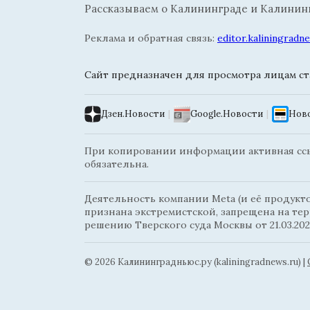
Рассказываем о Калининграде и Калининг
Реклама и обратная связь:
editor.kaliningrad
Сайт предназначен для просмотра лицам ста
Дзен.Новости
|
Google.Новости
|
Ново
При копировании информации активная ссыл
обязательна.
Деятельность компании Meta (и её продуктов
признана экстремистской, запрещена на те
решению Тверского суда Москвы от 21.03.202
© 2026 Калининградньюc.ру (kaliningradnews.ru)
|