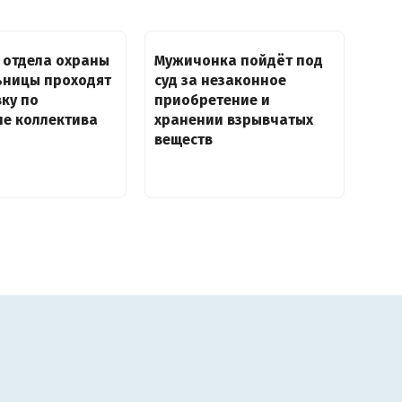
 отдела охраны
Мужичонка пойдёт под
ьницы проходят
суд за незаконное
ку по
приобретение и
ие коллектива
хранении взрывчатых
веществ