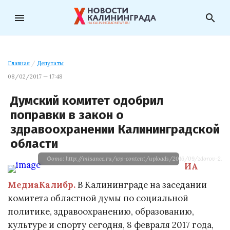
menu
search
Главная
/
Депутаты
08/02/2017 — 17:48
Думский комитет одобрил
поправки в закон о
здравоохранении Калининградской
области
Фото: http://misanec.ru/wp-content/uploads/2016/09/zdorov-2.jpg
ИА
МедиаКалибр.
В Калининграде на заседании
комитета областной думы по социальной
политике, здравоохранению, образованию,
культуре и спорту сегодня, 8 февраля 2017 года,