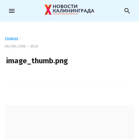
menu
search
Главная
/
08/08/2016 — 15:20
image_thumb.png