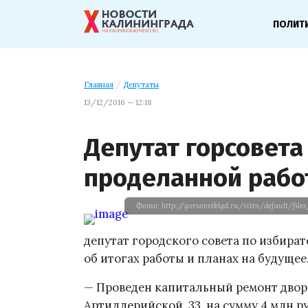
ПОЛИТ
Главная
/
Депутаты
13/12/2016 — 12:18
Депутат горсовета
проделанной рабо
Фото: http://gorsovetklgd.ru/sites/default/fi
депутат городского совета по избира
об итогах работы и планах на будущее
— Проведен капитальный ремонт дворо
Артиллерийской, 33, на сумму 4 млн р