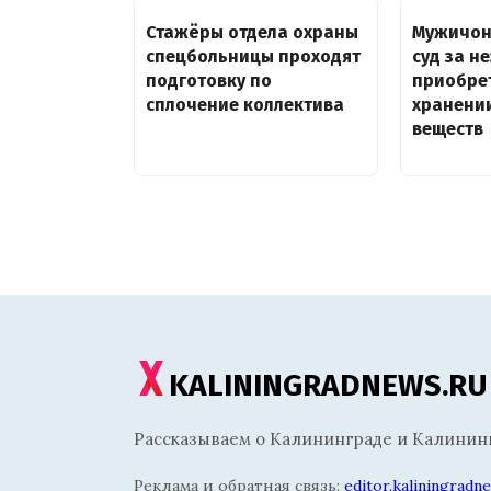
Стажёры отдела охраны
Мужичон
спецбольницы проходят
суд за н
подготовку по
приобре
сплочение коллектива
хранени
веществ
KALININGRADNEWS.RU
Рассказываем о Калининграде и Калининг
Реклама и обратная связь:
editor.kaliningrad