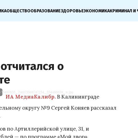
ИКА
ОБЩЕСТВО
ОБРАЗОВАНИЕ
ЗДОРОВЬЕ
ЭКОНОМИКА
КРИМИНАЛ И 
 отчитался о
те
les/15497655_714073568747254_554486658_n.jpg
ИА МедиаКалибр.
В Калининграде
тельному округу №9 Сергей Коняев рассказал
.
в по Артиллерийской улице, 31, и
ублей — по программе «Мой двор».