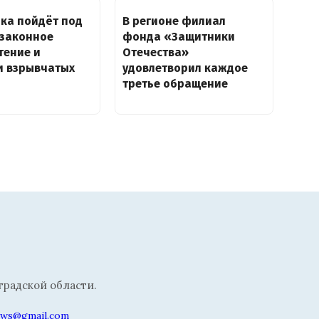
ка пойдёт под
В регионе филиал
езаконное
фонда «Защитники
тение и
Отечества»
и взрывчатых
удовлетворил каждое
третье обращение
радской области.
news@gmail.com