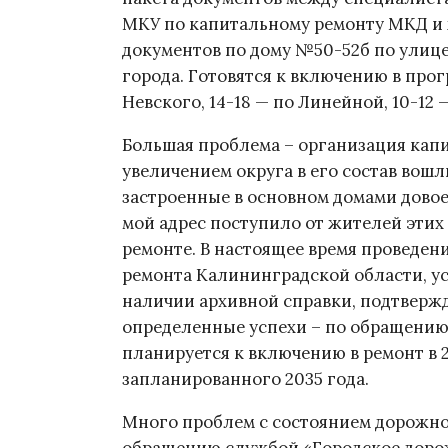
МКУ по капитальному ремонту МКД и 
документов по дому №50-52б по улиц
города. Готовятся к включению в програ
Невского, 14-18 — по Линейной, 10-12
Большая проблема – организация капи
увеличением округа в его состав вош
застроенные в основном домами дово
мой адрес поступило от жителей этих
ремонте. В настоящее время проведе
ремонта Калининградской области, у
наличии архивной справки, подтверж
определенные успехи – по обращению
планируется к включению в ремонт в 2
запланированного 2035 года.
Много проблем с состоянием дорожно
обращению службой «Городское доро