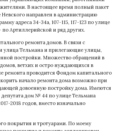
жителями. В настоящее время полный пакет
е Невского направлен в администрацию
мму адреса 34-34а, 107-115, 117-123 по улице
 — по Артиллерийской и ряд других.
тального ремонта домов. В связи с
ли улица Тельмана и прилегающие улицы,
енной постройки. Множество обращений в
 домов, ветхих и остро нуждающихся в
ние ремонта проводится Фондом капитального
скорить начало ремонта дома возможно при
дающей довоенную постройку дома. Имеются
 депутата дом № 44 по улице Тельмана
017-2018 годов, вместо изначально
го покрытия и тротуарами. По моему
жное покрытие и ремонт» запланирован