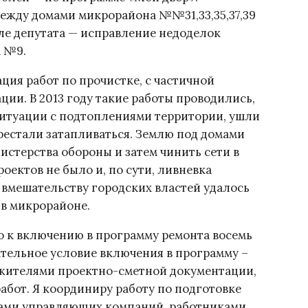
ежду домами микрорайона №№31,33,35,37,39
оле депутата — исправление недоделок
 №9.
ация работ по прочистке, с частичной
ии. В 2013 году такие работы проводились,
ситуации с подтоплениями территории, ушли
рестали затапливаться. Землю под домами
истерства обороны и затем чинить сети в
роектов не было и, по сути, ливневка
я вмешательству городских властей удалось
в микрорайоне.
но к включению в программу ремонта восемь
тельное условие включения в программу –
 жителями проектно-сметной документации,
абот. Я координиру работу по подготовке
тами управляющих компаний, работниками