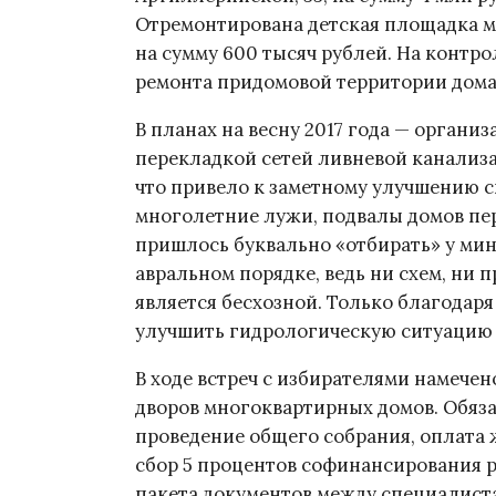
Отремонтирована детская площадка м
на сумму 600 тысяч рублей. На контр
ремонта придомовой территории дома
В планах на весну 2017 года — организ
перекладкой сетей ливневой канализац
что привело к заметному улучшению 
многолетние лужи, подвалы домов пе
пришлось буквально «отбирать» у мин
авральном порядке, ведь ни схем, ни п
является бесхозной. Только благодар
улучшить гидрологическую ситуацию 
В ходе встреч с избирателями намече
дворов многоквартирных домов. Обяза
проведение общего собрания, оплата
сбор 5 процентов софинансирования р
пакета документов между специалис