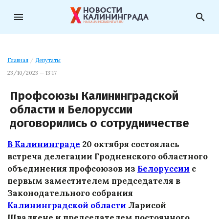
menu
search
Главная
/
Депутаты
23/10/2023 — 13:17
Профсоюзы Калининградской
области и Белоруссии
договорились о сотрудничестве
В Калининграде
20 октября состоялась
встреча делегации Гродненского областного
объединения профсоюзов из
Белоруссии
с
первым заместителем председателя в
Законодательного собрания
Калининградской области
Ларисой
Швалкене и председателем постоянного