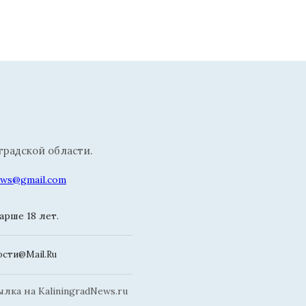
радской области.
news@gmail.com
рше 18 лет.
сти@Mail.Ru
ка на KaliningradNews.ru