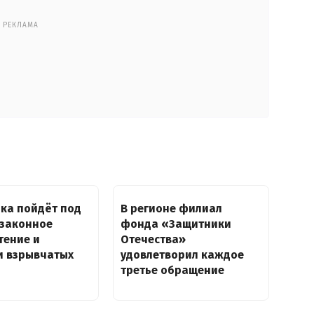
РЕКЛАМА
ка пойдёт под
В регионе филиал
езаконное
фонда «Защитники
тение и
Отечества»
и взрывчатых
удовлетворил каждое
третье обращение