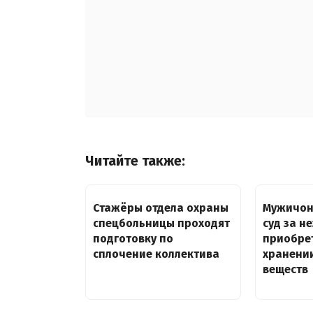
Читайте также:
Стажёры отдела охраны
Мужичон
спецбольницы проходят
суд за н
подготовку по
приобре
сплочение коллектива
хранени
веществ