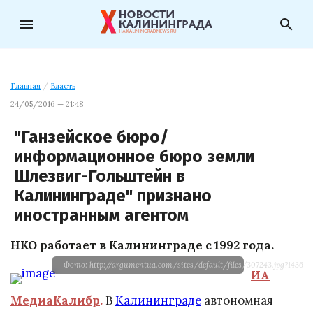
menu
search
Главная
/
Власть
24/05/2016 — 21:48
"Ганзейское бюро/
информационное бюро земли
Шлезвиг-Гольштейн в
Калининграде" признано
иностранным агентом
НКО работает в Калининграде с 1992 года.
Фото: http://argumentua.com/sites/default/files/307243.jpg?143627
ИА
МедиаКалибр
.
В
Калининграде
автономная