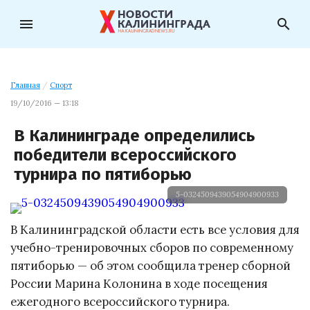
menu
search
Главная
/
Спорт
19/10/2016 — 13:18
В Калининграде определились
победители всероссийского
турнира по пятиборью
5-0324509439054904900933
В Калининградской области есть все условия для
учебно-тренировочных сборов по современному
пятиборью — об этом сообщила тренер сборной
России Марина Колонина в ходе посещения
ежегодного всероссийского турнира.