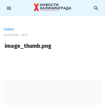
menu
search
Главная
/
20/05/2016 — 16:17
image_thumb.png