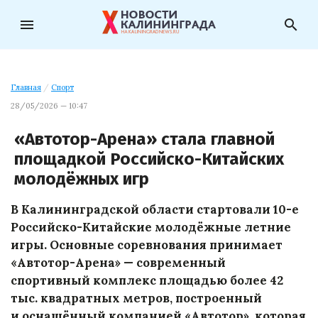
menu
search
Главная
/
Спорт
28/05/2026 — 10:47
«Автотор-Арена» стала главной
площадкой Российско-Китайских
молодёжных игр
В Калининградской области стартовали 10-е
Российско-Китайские молодёжные летние
игры. Основные соревнования принимает
«Автотор-Арена» — современный
спортивный комплекс площадью более 42
тыс. квадратных метров, построенный
и оснащённый компанией «Автотор», которая