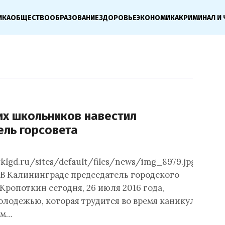
ИКА
ОБЩЕСТВО
ОБРАЗОВАНИЕ
ЗДОРОВЬЕ
ЭКОНОМИКА
КРИМИНАЛ И 
х школьников навестил
ель горсовета
tklgd.ru/sites/default/files/news/img_8979.jpgИА
В Калининграде председатель городского
Кропоткин сегодня, 26 июля 2016 года,
олодежью, которая трудится во время каникул. В
ом…