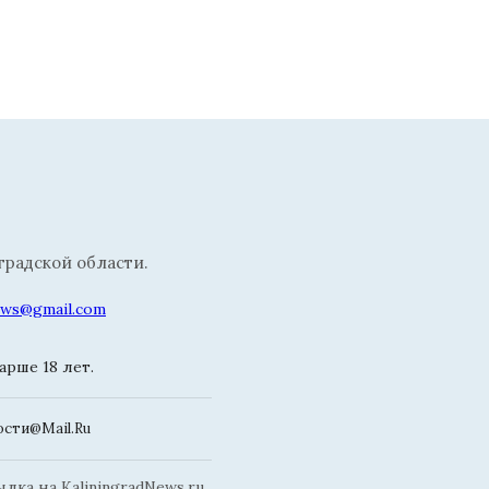
радской области.
news@gmail.com
рше 18 лет.
сти@Mail.Ru
ка на KaliningradNews.ru