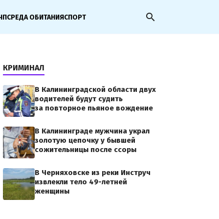
search
ЧП
СРЕДА ОБИТАНИЯ
СПОРТ
КРИМИНАЛ
В Калининградской области двух
водителей будут судить
за повторное пьяное вождение
В Калининграде мужчина украл
золотую цепочку у бывшей
сожительницы после ссоры
В Черняховске из реки Инструч
извлекли тело 49-летней
женщины