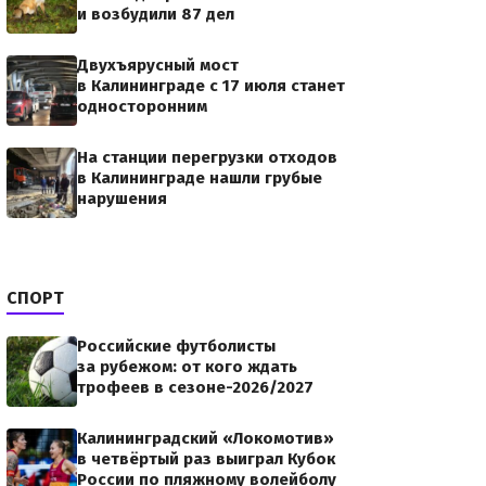
и возбудили 87 дел
Двухъярусный мост
в Калининграде с 17 июля станет
односторонним
На станции перегрузки отходов
в Калининграде нашли грубые
нарушения
СПОРТ
Российские футболисты
за рубежом: от кого ждать
трофеев в сезоне-2026/2027
Калининградский «Локомотив»
в четвёртый раз выиграл Кубок
России по пляжному волейболу