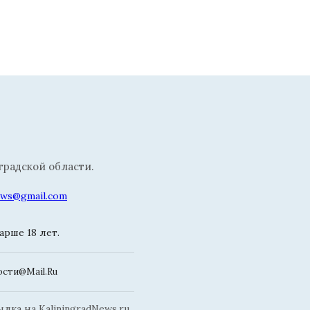
радской области.
news@gmail.com
рше 18 лет.
сти@Mail.Ru
ка на KaliningradNews.ru