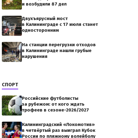
и возбудили 87 дел
Двухъярусный мост
в Калининграде с 17 июля станет
односторонним
На станции перегрузки отходов
в Калининграде нашли грубые
нарушения
СПОРТ
Российские футболисты
за рубежом: от кого ждать
трофеев в сезоне-2026/2027
Калининградский «Локомотив»
в четвёртый раз выиграл Кубок
России по пляжному волейболу