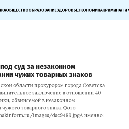
ИКА
ОБЩЕСТВО
ОБРАЗОВАНИЕ
ЗДОРОВЬЕ
ЭКОНОМИКА
КРИМИНАЛ И 
под суд за незаконном
ании чужих товарных знаков
ской области прокурором города Советска
винительное заключение в отношении 40-
нки, обвиняемой в незаконном
 чужого товарного знака. Фото:
mskinform.ru/images/dsc9489.jpgА именно:
…