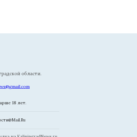
радской области.
news@gmail.com
рше 18 лет.
сти@Mail.Ru
ка на KaliningradNews.ru