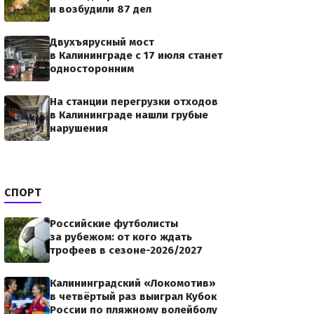
и возбудили 87 дел
Двухъярусный мост
в Калининграде с 17 июля станет
односторонним
На станции перегрузки отходов
в Калининграде нашли грубые
нарушения
СПОРТ
Российские футболисты
за рубежом: от кого ждать
трофеев в сезоне-2026/2027
Калининградский «Локомотив»
в четвёртый раз выиграл Кубок
России по пляжному волейболу