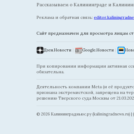
Рассказываем о Калининграде и Калининг
Реклама и обратная связь:
editor.kaliningrad
Сайт предназначен для просмотра лицам ста
Дзен.Новости
|
Google.Новости
|
Ново
При копировании информации активная ссыл
обязательна.
Деятельность компании Meta (и её продуктов
признана экстремистской, запрещена на те
решению Тверского суда Москвы от 21.03.202
© 2026 Калининградньюc.ру (kaliningradnews.ru)
|