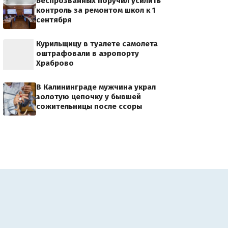
Беспрозванных поручил усилить
контроль за ремонтом школ к 1
сентября
Курильщицу в туалете самолета
оштрафовали в аэропорту
Храброво
В Калининграде мужчина украл
золотую цепочку у бывшей
сожительницы после ссоры