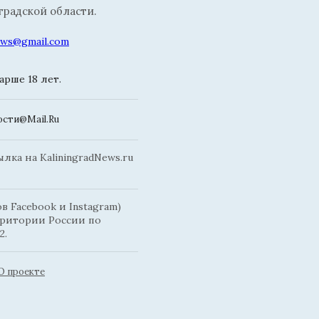
радской области.
news@gmail.com
рше 18 лет.
сти@Mail.Ru
ка на KaliningradNews.ru
 Facebook и Instagram)
рритории России по
2.
О проекте