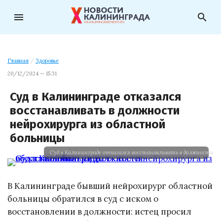
menu
search
Главная
/
Здоровье
20/12/2024 — 15:31
Суд в Калининграде отказался
восстанавливать в должности
нейрохирурга из областной
больницы
Суд в Калининграде отказался восстанавливать в должности н
В Калининграде бывший нейрохирург областной
больницы обратился в суд с иском о
восстановлении в должности: истец просил