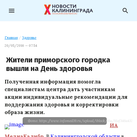
menu
search
Главная
/
Здоровье
20/05/2016 — 07:54
Жители приморского городка
вышли на День здоровья
Полученная информация помогла
специалистам центра дать участникам
акции индивидуальные рекомендации для
поддержания здоровья и корректировки
образа жизни.
Фото: https://www.infomed39.ru/upload/iblock/81a/81af346a43387
ИА
МедиаКалибр
.
В
Калининградской области
в