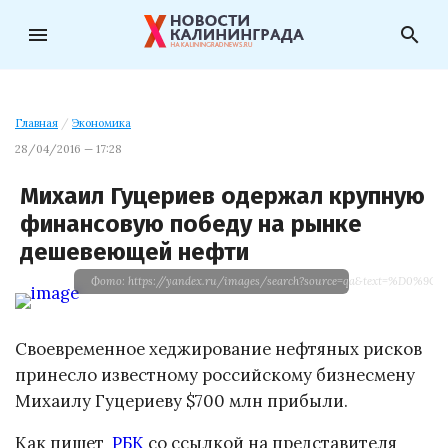
menu
search
Главная
/
Экономика
28/04/2016 — 17:28
Михаил Гуцериев одержал крупную
финансовую победу на рынке
дешевеющей нефти
Фото: https://yandex.ru/images/search?source=qa&text=%
Своевременное хеджирование нефтяных рисков
принесло известному российскому бизнесмену
Михаилу Гуцериеву $700 млн прибыли.
Как пишет
РБК
со ссылкой на представителя