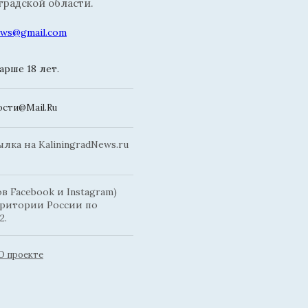
радской области.
news@gmail.com
рше 18 лет.
сти@Mail.Ru
ка на KaliningradNews.ru
 Facebook и Instagram)
рритории России по
2.
О проекте