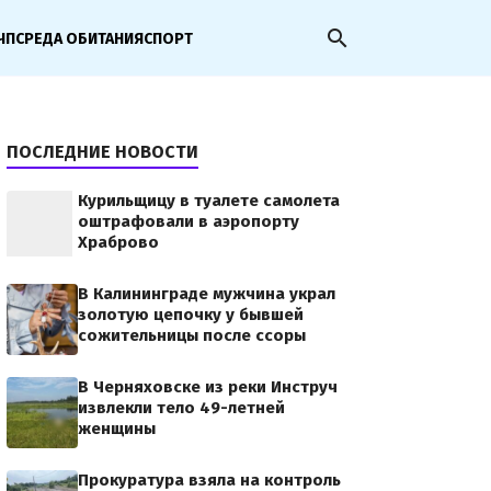
search
ЧП
СРЕДА ОБИТАНИЯ
СПОРТ
ПОСЛЕДНИЕ НОВОСТИ
Курильщицу в туалете самолета
оштрафовали в аэропорту
Храброво
В Калининграде мужчина украл
золотую цепочку у бывшей
сожительницы после ссоры
В Черняховске из реки Инструч
извлекли тело 49-летней
женщины
Прокуратура взяла на контроль