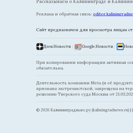
Рассказываем о Калининграде и Калининг
Реклама и обратная связь:
editor.kaliningrad
Сайт предназначен для просмотра лицам ста
Дзен.Новости
|
Google.Новости
|
Ново
При копировании информации активная ссыл
обязательна.
Деятельность компании Meta (и её продуктов
признана экстремистской, запрещена на те
решению Тверского суда Москвы от 21.03.202
© 2026 Калининградньюc.ру (kaliningradnews.ru)
|