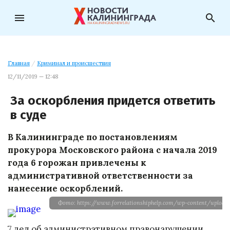
menu
search
Главная
/
Криминал и происшествия
12/11/2019 — 12:48
За оскорбления придется ответить
в суде
В Калининграде по постановлениям
прокурора Московского района с начала 2019
года 6 горожан привлечены к
административной ответственности за
нанесение оскорблений.
Фото: https://www.forrelationshiphelp.com/wp-content/upload
7 дел об административном правонарушении,