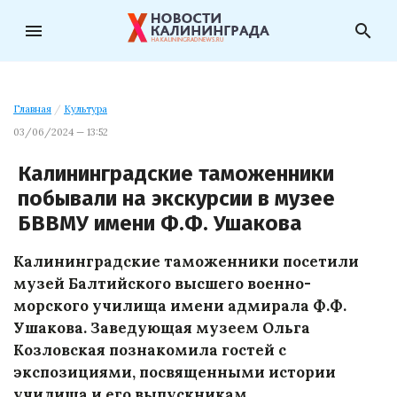
menu
search
Главная
/
Культура
03/06/2024 — 13:52
Калининградские таможенники
побывали на экскурсии в музее
БВВМУ имени Ф.Ф. Ушакова
Калининградские таможенники посетили
музей Балтийского высшего военно-
морского училища имени адмирала Ф.Ф.
Ушакова. Заведующая музеем Ольга
Козловская познакомила гостей с
экспозициями, посвященными истории
училища и его выпускникам.