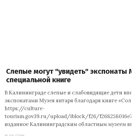
Слепые могут "увидеть" экспонаты М
специальной книге
В Калининграде слепые и слабовидящие дети впер
экспонатами Музея янтаря благодаря книге «Солнц
https://culture-
tourism.gov39.ru/upload/iblock/f26/f268258016e7
изданное Калининградским областным музеем ян
18/01/2019