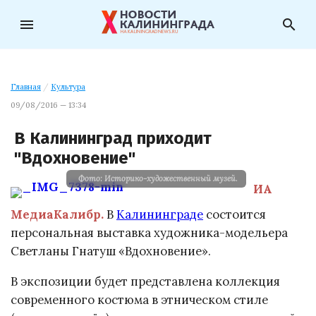
menu
search
Главная
/
Культура
09/08/2016 — 13:34
В Калининград приходит
"Вдохновение"
Фото: Историко-художественный музей.
ИА
МедиаКалибр
.
В
Калининграде
состоится
персональная выставка художника-модельера
Светланы Гнатуш «Вдохновение».
В экспозиции будет представлена коллекция
современного костюма в этническом стиле