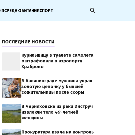
search
ЧП
СРЕДА ОБИТАНИЯ
СПОРТ
ПОСЛЕДНИЕ НОВОСТИ
Курильщицу в туалете самолета
оштрафовали в аэропорту
Храброво
В Калининграде мужчина украл
золотую цепочку у бывшей
сожительницы после ссоры
В Черняховске из реки Инструч
извлекли тело 49-летней
женщины
Прокуратура взяла на контроль