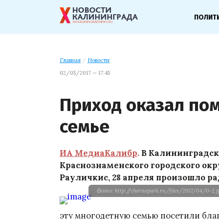
ПОЛИТ
Главная
/
Новости
02/05/2017 — 17:45
Приход оказал по
семье
ИА МедиаКалибр
.
В Калининградско
Краснознаменского городского ок
Рауличкис, 28 апреля произошло ра
Фото: http://cherneparh.ru/files/2017/04/0-2.j
эту многодетную семью посетили бла