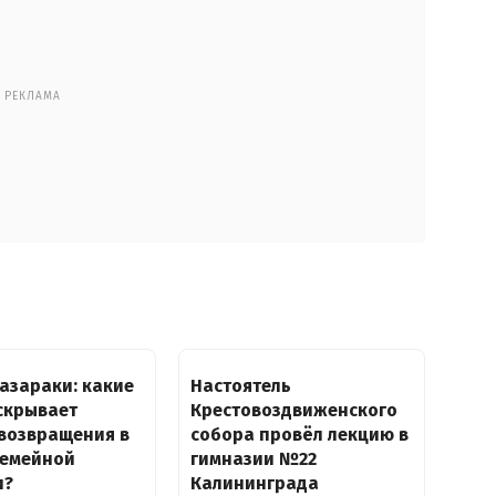
РЕКЛАМА
азараки: какие
Настоятель
скрывает
Крестовоздвиженского
 возвращения в
собора провёл лекцию в
семейной
гимназии №22
и?
Калининграда