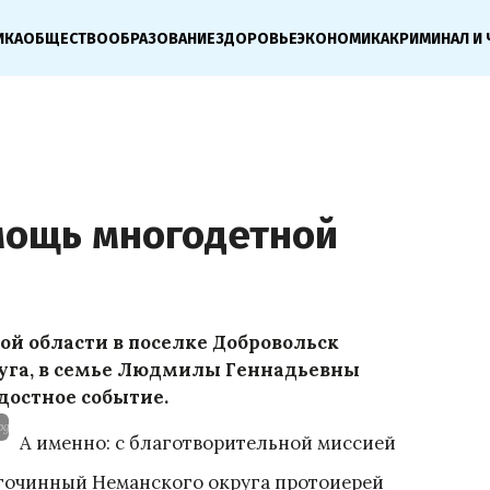
ИКА
ОБЩЕСТВО
ОБРАЗОВАНИЕ
ЗДОРОВЬЕ
ЭКОНОМИКА
КРИМИНАЛ И 
мощь многодетной
й области в поселке Добровольск
руга, в семье Людмилы Геннадьевны
достное событие.
pg
А именно: с благотворительной миссией
гочинный Неманского округа протоиерей