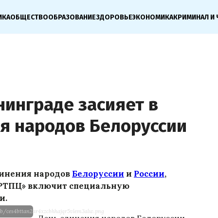
ИКА
ОБЩЕСТВО
ОБРАЗОВАНИЕ
ЗДОРОВЬЕ
ЭКОНОМИКА
КРИМИНАЛ И 
инграде засияет в
ия народов Белоруссии
единения народов
Белоруссии
и
России
,
РТПЦ» включит специальную
и.
b/ces4bttan2ar4xzcbhhajqr5vlem3alw.png