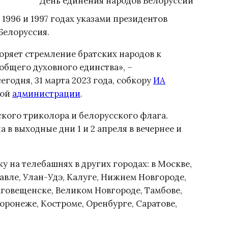
День единения народов Белоруссии
 1996 и 1997 годах указами президентов
Белоруссия.
оряет стремление братских народов к
бщего духовного единства», –
годня, 31 марта 2023 года, собкору
ИА
кой
администрации
.
кого триколора и белорусского флага.
 в выходные дни 1 и 2 апреля в вечернее и
 на телебашнях в других городах: в Москве,
авле, Улан-Удэ, Калуге, Нижнем Новгороде,
аговещенске, Великом Новгороде, Тамбове,
Воронеже, Костроме, Оренбурге, Саратове,