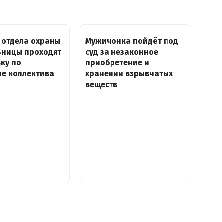
 отдела охраны
Мужичонка пойдёт под
ьницы проходят
суд за незаконное
ку по
приобретение и
ие коллектива
хранении взрывчатых
веществ