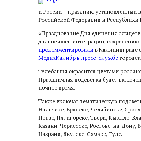
и России – праздник, установленный в
Российской Федерации и Республики 
«Празднование Дня единения олицетв
дальнейшей интеграции, сохранению о
прокомментировали
в Калининграде се
МедиаКалибр
в пресс-службе
городс
Телебашня окрасится цветами российс
Праздничная подсветка будет включена
ночное время.
Также включат тематическую подсветку
Нальчике, Брянске, Челябинске, Яросл
Пензе, Пятигорске, Твери, Кызыле, Бл
Казани, Черкесске, Ростове-на-Дону, 
Назрани, Якутске, Самаре, Туле.