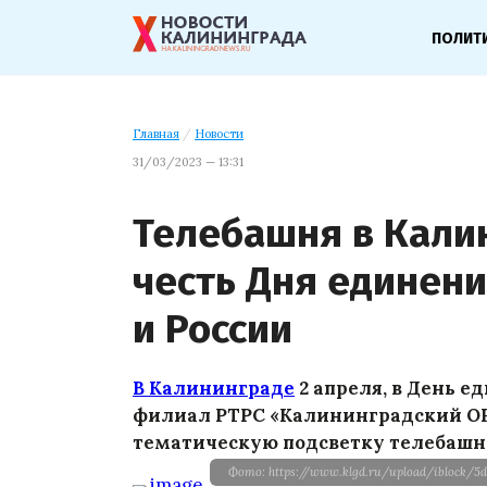
ПОЛИТ
Главная
/
Новости
31/03/2023 — 13:31
Телебашня в Калин
честь Дня единен
и России
В Калининграде
2 апреля, в День 
филиал РТРС «Калининградский О
тематическую подсветку телебашн
Фото: https://www.klgd.ru/upload/iblock/5d