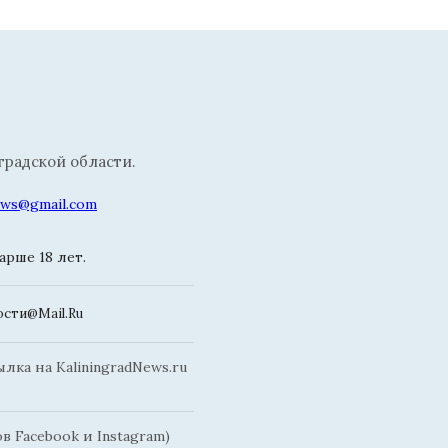
радской области.
news@gmail.com
рше 18 лет.
сти@Mail.Ru
ка на KaliningradNews.ru
 Facebook и Instagram)