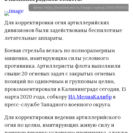
Фото: https://function.mil.ru/images/upload/2019/5506353.jpg
Для корректировки огня артиллерийских
дивизионов были задействованы беспилотные
летательные аппараты.
Боевая стрельба велась по полноразмерным
мишеням, имитирующим силы условного
противника. Артиллеристы флота выполнили
свыше 20 огневых задач с закрытых огневых
позиций по одиночным и групповым целям,
прокомментировали в Калининграде сегодня, 15
марта 2020 года, собкору
ИА МедиаКалибр
в
пресс-службе Западного военного округа.
Для корректировки ведения артиллерийского
огня по целям, имитирующих живую силу и
военную технику условного противника, а также