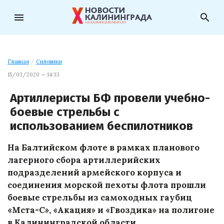
menu
search
Главная
/
Силовики
15/03/2020 — 14:33
Артиллеристы БФ провели учебно-
боевые стрельбы с
использованием беспилотников
На Балтийском флоте в рамках планового
лагерного сбора артиллерийских
подразделений армейского корпуса и
соединения морской пехоты флота прошли
боевые стрельбы из самоходных гаубиц
«Мста-С», «Акация» и «Гвоздика» на полигоне
в Калининградской области.