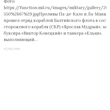
Фото:
https://function.mil.ru/images/military/gallery/20
550%2867%29.jpgПроливы Па-де-Кале и Ла-Манш
прошел отряд кораблей Балтийского флота в соста
сторожевого корабля (СКР) «Ярослав Мудрый», мо
буксира «Виктор Конецкий» и танкера «Ельня»,
выполняющий…
07/10/2019