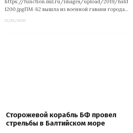
https://function.mil.ru/images/upload/2019/hs8fg
1200.jpgПМ-82 вышла из военной гавани города…
22/12/2020
Сторожевой корабль БФ провел
стрельбы в Балтийском море