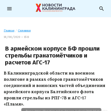
menu
search
Главная
/
Силовики
18/06/2020 — 15:11
В армейском корпусе БФ прошли
стрельбы гранатомётчиков и
расчетов АГС-17
В Калининградской области на военном
полигоне в рамках сборов гранатомётчиков
соединений и воинских частей объединения
армейского корпуса Балтийского флота
прошли стрельбы из РПГ-7В и АГС-17
«Пламя».
Фото: https://function.mil.ru/images/upload/2019/65464-550%2