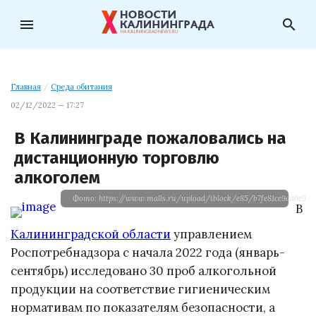
menu
search
Главная
/
Среда обитания
02/12/2022 — 17:27
В Калининграде пожаловались на
дистанционную торговлю
алкоголем
Фото: https://www.malls.ru/upload/iblock/e85/b7fe81ce9da6e902
В
Калининградской области
управлением
Роспотребнадзора с начала 2022 года (январь-
сентябрь) исследовано 30 проб алкогольной
продукции на соответствие гигиеническим
нормативам по показателям безопасности, а