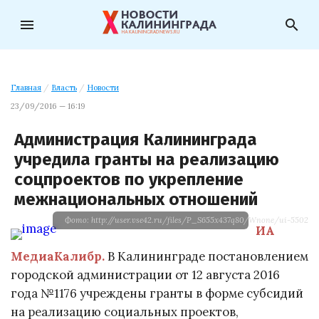
menu
search
Главная
/
Власть
/
Новости
23/09/2016 — 16:19
Администрация Калининграда
учредила гранты на реализацию
соцпроектов по укрепление
межнациональных отношений
Фото: http://user.vse42.ru/files/P_S655x437q80/Wnone/ui-55023e
ИА
МедиаКалибр.
В Калининграде постановлением
городской администрации от 12 августа 2016
года №1176 учреждены гранты в форме субсидий
на реализацию социальных проектов,