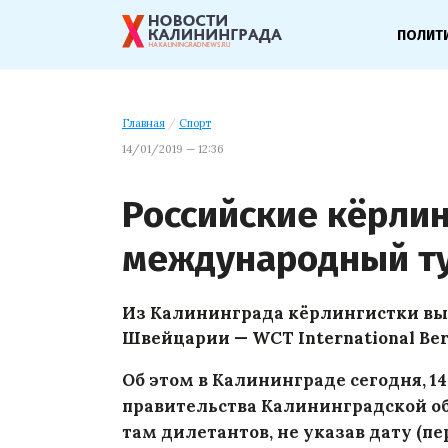
ПОЛИТ
Главная
/
Спорт
14/01/2019 — 12:36
Российские кёрли
международный т
Из Калининграда кёрлингистки в
Швейцарии — WCT International Berne
Об этом в Калининграде сегодня, 14
правительства Калининградской об
там дилетантов, не указав дату (пе