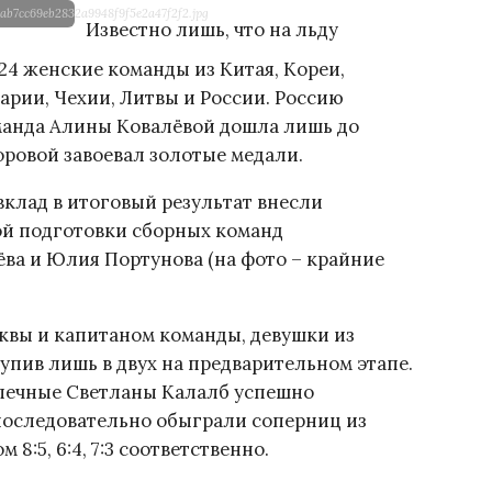
ab7cc69eb2832a9948f9f5e2a47f2f2.jpg
Известно лишь, что на льду
4 женские команды из Китая, Кореи,
рии, Чехии, Литвы и России. Россию
оманда Алины Ковалёвой дошла лишь до
оровой завоевал золотые медали.
вклад в итоговый результат внесли
й подготовки сборных команд
ва и Юлия Портунова (на фото – крайние
квы и капитаном команды, девушки из
упив лишь в двух на предварительном этапе.
печные Светланы Калалб успешно
последовательно обыграли соперниц из
8:5, 6:4, 7:3 соответственно.