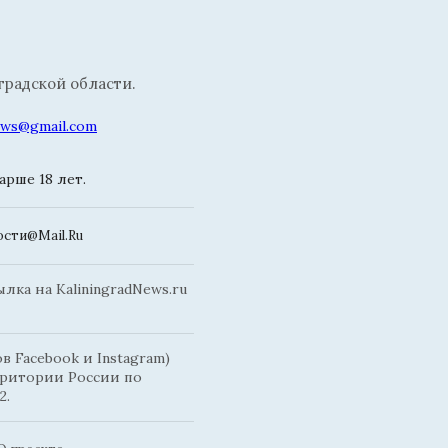
радской области.
news@gmail.com
рше 18 лет.
сти@Mail.Ru
ка на KaliningradNews.ru
 Facebook и Instagram)
рритории России по
2.