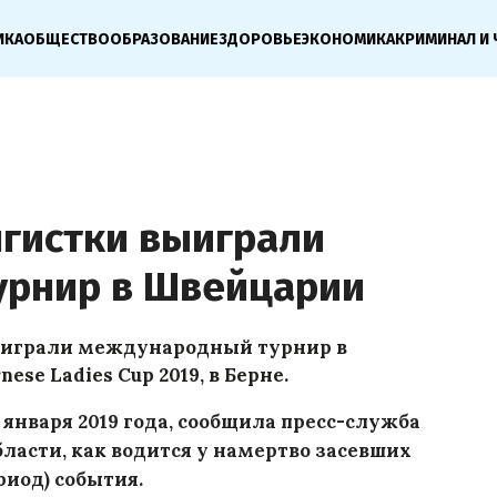
ИКА
ОБЩЕСТВО
ОБРАЗОВАНИЕ
ЗДОРОВЬЕ
ЭКОНОМИКА
КРИМИНАЛ И 
нгистки выиграли
урнир в Швейцарии
ыиграли международный турнир в
se Ladies Cup 2019, в Берне.
 января 2019 года, сообщила пресс-служба
ласти, как водится у намертво засевших
риод) события.