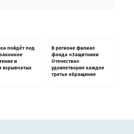
ка пойдёт под
В регионе филиал
езаконное
фонда «Защитники
тение и
Отечества»
и взрывчатых
удовлетворил каждое
третье обращение