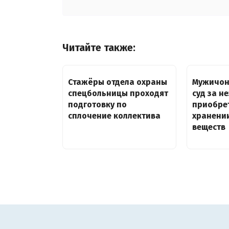
Читайте также:
Стажёры отдела охраны
Мужичон
спецбольницы проходят
суд за н
подготовку по
приобре
сплочение коллектива
хранени
веществ