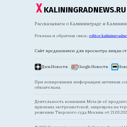
KALININGRADNEWS.RU
Рассказываем о Калининграде и Калининг
Реклама и обратная связь:
editor.kaliningrad
Сайт предназначен для просмотра лицам ста
Дзен.Новости
|
Google.Новости
|
Ново
При копировании информации активная ссыл
обязательна.
Деятельность компании Meta (и её продуктов
признана экстремистской, запрещена на те
решению Тверского суда Москвы от 21.03.202